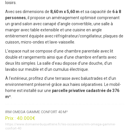
loisirs.
Avec ses dimensions de
8,60 m x 5,60 m
et sa capacité de
6 à 8
personnes
, il propose un aménagement optimisé comprenant
un grand salon avec canapé d’angle convertible, une salle à
manger avec table extensible et une cuisine en angle
entièrement équipée avec réfrigérateur/congélateur, plaques de
cuisson, micro-ondes et lave-vaisselle.
L’espace nuit se compose d’une chambre parentale avec lit
double et rangements ainsi que d’une chambre enfants avec
deux lits simples. La salle d’eau dispose d’une douche, d’un
lavabo sur meuble et d’un cumulus électrique.
À l’extérieur, profitez d’une terrasse avec balustrades et d’un
environnement préservé grâce aux haies séparatives. Le mobil-
home est installé sur une
parcelle privative cadastrée de 376
m²
.
IRM OMEGA GAMME CONFORT 40 M²
Prix :
40.000€
https://www.domaine-buquetterie.fr/les-occasions/irm-omega-gamme-
confort-40